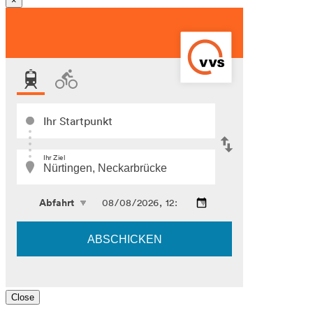
×
Close