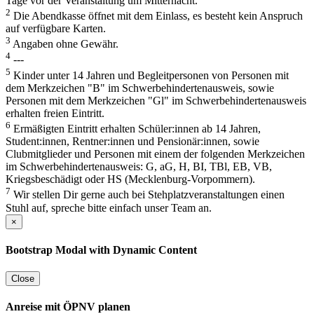
Tage vor der Veranstaltung um Mitternacht.
2
Die Abendkasse öffnet mit dem Einlass, es besteht kein Anspruch
auf verfügbare Karten.
3
Angaben ohne Gewähr.
4
---
5
Kinder unter 14 Jahren und Begleitpersonen von Personen mit
dem Merkzeichen "B" im Schwerbehindertenausweis, sowie
Personen mit dem Merkzeichen "Gl" im Schwerbehindertenausweis
erhalten freien Eintritt.
6
Ermäßigten Eintritt erhalten Schüler:innen ab 14 Jahren,
Student:innen, Rentner:innen und Pensionär:innen, sowie
Clubmitglieder und Personen mit einem der folgenden Merkzeichen
im Schwerbehindertenausweis: G, aG, H, BI, TBl, EB, VB,
Kriegsbeschädigt oder HS (Mecklenburg-Vorpommern).
7
Wir stellen Dir gerne auch bei Stehplatzveranstaltungen einen
Stuhl auf, spreche bitte einfach unser Team an.
×
Bootstrap Modal with Dynamic Content
Close
Anreise mit ÖPNV planen