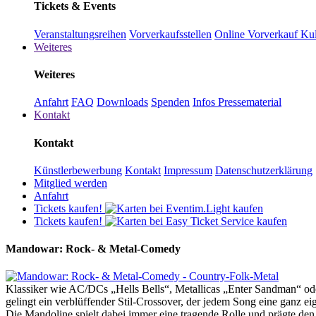
Tickets & Events
Veranstaltungsreihen
Vorverkaufsstellen
Online Vorverkauf
Kul
Weiteres
Weiteres
Anfahrt
FAQ
Downloads
Spenden
Infos Pressematerial
Kontakt
Kontakt
Künstlerbewerbung
Kontakt
Impressum
Datenschutzerklärung
Mitglied werden
Anfahrt
Tickets kaufen!
Tickets kaufen!
Mandowar: Rock- & Metal-Comedy
Klassiker wie AC/DCs „Hells Bells“, Metallicas „Enter Sandman“ od
gelingt ein verblüffender Stil-Crossover, der jedem Song eine ganz ei
Die Mandoline spielt dabei immer eine tragende Rolle und prägte de