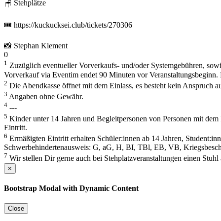
🪑 Stehplätze
🎟️ https://kuckucksei.club/tickets/270306
📸 Stephan Klement
0
1
Zuzüglich eventueller Vorverkaufs- und/oder Systemgebühren, sowie
Vorverkauf via Eventim endet 90 Minuten vor Veranstaltungsbeginn. 
2
Die Abendkasse öffnet mit dem Einlass, es besteht kein Anspruch au
3
Angaben ohne Gewähr.
4
---
5
Kinder unter 14 Jahren und Begleitpersonen von Personen mit dem
Eintritt.
6
Ermäßigten Eintritt erhalten Schüler:innen ab 14 Jahren, Student:i
Schwerbehindertenausweis: G, aG, H, BI, TBl, EB, VB, Kriegsbes
7
Wir stellen Dir gerne auch bei Stehplatzveranstaltungen einen Stuhl 
×
Bootstrap Modal with Dynamic Content
Close