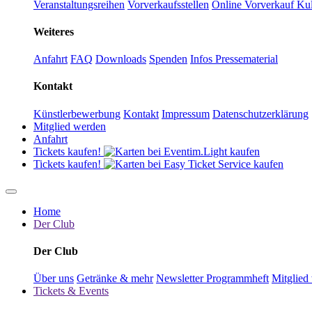
Veranstaltungsreihen
Vorverkaufsstellen
Online Vorverkauf
Kul
Weiteres
Anfahrt
FAQ
Downloads
Spenden
Infos Pressematerial
Kontakt
Künstlerbewerbung
Kontakt
Impressum
Datenschutzerklärung
Mitglied werden
Anfahrt
Tickets kaufen!
Tickets kaufen!
Home
Der Club
Der Club
Über uns
Getränke & mehr
Newsletter
Programmheft
Mitglied
Tickets & Events