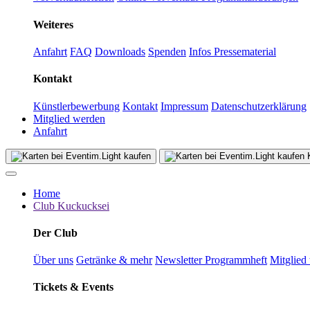
Weiteres
Anfahrt
FAQ
Downloads
Spenden
Infos Pressematerial
Kontakt
Künstlerbewerbung
Kontakt
Impressum
Datenschutzerklärung
Mitglied werden
Anfahrt
K
Home
Club Kuckucksei
Der Club
Über uns
Getränke & mehr
Newsletter
Programmheft
Mitglied
Tickets & Events