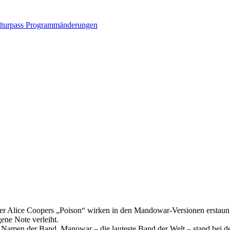
turpass
Programmänderungen
er Alice Coopers „Poison“ wirken in den Mandowar-Versionen erstaun
gene Note verleiht.
n Namen der Band. Manowar – die lauteste Band der Welt – stand bei 