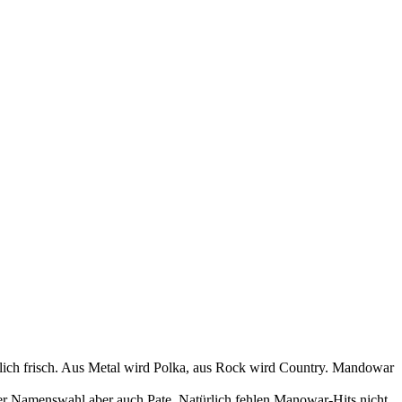
lich frisch. Aus Metal wird Polka, aus Rock wird Country. Mandowar
der Namenswahl aber auch Pate. Natürlich fehlen Manowar-Hits nicht